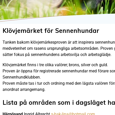
Klövjemärket för Sennenhundar
Tanken bakom klövjemärkesproven är att inspirera sennenhundäg
medvetenhet om rasens ursprungliga arbetsområden. Proven gen
sätter fokus på sennenhundens arbetsvilja och arbetsglädje.
Klövjemärket finns i tre olika valörer; brons, silver och guld.
Proven är öppna för registrerade sennenhundar med förare 
Sennenhundklubben.
Proven måste tas i tur och ordning med den lägsta valören fö
anordnat arrangemang.
Lista på områden som i dagsläget har
Härnösand
Ingrid Albrecht
s-hak-lina@hotmail.com