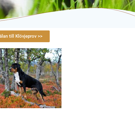
lan till Klövjeprov >>