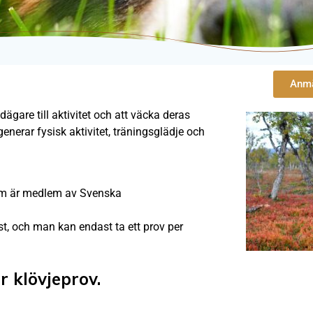
Anmä
are till aktivitet och att väcka deras
erar fysisk aktivitet, träningsglädje och
som är medlem av Svenska
rst, och man kan endast ta ett prov per
 klövjeprov.