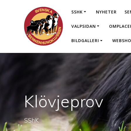
SSHK
NYHETER
SE
VALPSIDAN
OMPLACE
BILDGALLERI
WEBSHO
Klövjeprov
SShK