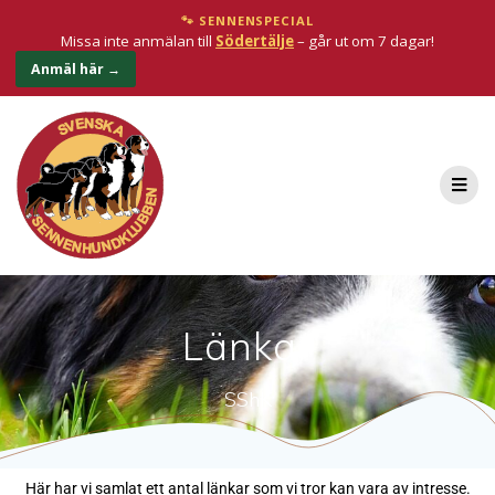
🐾 SENNENSPECIAL
Missa inte anmälan till
Södertälje
– går ut om 7 dagar!
Anmäl här →
Länkar
SShK
Här har vi samlat ett antal länkar som vi tror kan vara av intresse.