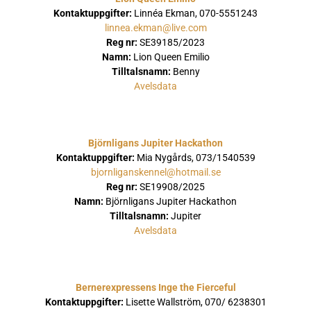
Kontaktuppgifter:
Linnéa Ekman, 070-5551243
linnea.ekman@live.com
Reg nr:
SE39185/2023
Namn:
Lion Queen Emilio
Tilltalsnamn:
Benny
Avelsdata
Björnligans Jupiter Hackathon
Kontaktuppgifter:
Mia Nygårds, 073/1540539
bjornliganskennel@hotmail.se
Reg nr:
SE19908/2025
Namn:
Björnligans Jupiter Hackathon
Tilltalsnamn:
Jupiter
Avelsdata
Bernerexpressens Inge the Fierceful
Kontaktuppgifter:
Lisette Wallström, 070/ 6238301