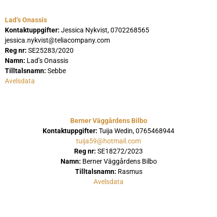
Lad’s Onassis
Kontaktuppgifter:
Jessica Nykvist, 0702268565
jessica.nykvist@teliacompany.com
Reg nr:
SE25283/2020
Namn:
Lad’s Onassis
Tilltalsnamn:
Sebbe
Avelsdata
Berner Väggårdens Bilbo
Kontaktuppgifter:
Tuija Wedin, 0765468944
tuija59@hotmail.com
Reg nr:
SE18272/2023
Namn:
Berner Väggårdens Bilbo
Tilltalsnamn:
Rasmus
Avelsdata