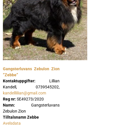
Gangsterluvans Zebulon Zion
”Zebbe”
Kontaktuppgifter:
Lillian
Kandell, 0739545202,
kandelllilian@gmail.com
Reg nr:
SE49273/2020
Namn:
Gangsterluvans
Zebulon Zion
Tilltalsnamn Zebbe
Avelsdata