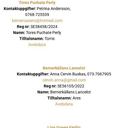
Tores Puchate Perly
Kontaktuppgifter:
Petrina Andersson,
0768-725539
berneroasens@hotmail.com
Reg nr:
SE38458/2024
Namn:
Tores Puchate Perly
Tilltalsnamn:
Torris
Avelsdata
Bernerkällans Lancelot
Kontaktuppgifter:
Anna Cervin Buskas, 073-7067905
cervin.anna@gmail.com
Reg nr:
SE56105/2022
Namn:
Bernerkällans Lancelot
Tilltalsnamn:
Ares
Avelsdata
Lion Queen Emilio