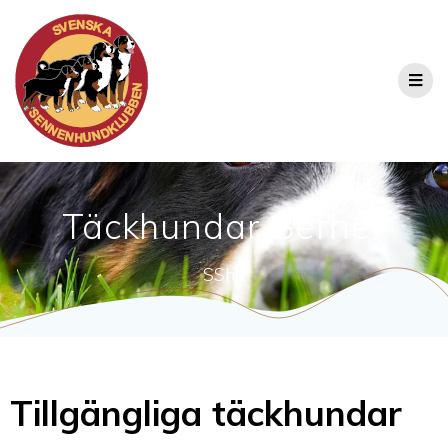
Täckhundar Berner
SShK
Tillgängliga täckhundar