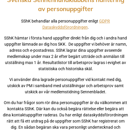
av personuppgifter
SShK behandlar alla personuppgifter enligt
GDPR
Dataskyddsförordningen
.
SShK hämtar i första hand uppgifter direkt från dig och i andra hand
uppgifter lämnade av dig hos SKK. De uppgifter vi behöver är namn,
adress och e-postadress. SShK lagrar dina uppgifter avseende
medlemskap under max 2 år efter begärt utträde och anmälan till
utställning max 1 år. Resultatlistor till arbetsprov lagras i evighet av
statistiska och historiska skäl.
Vi använder dina lagrade personuppgifter vid kontakt med dig,
utskick av PM i samband med utställningar och arbetsprov samt
utskick av vår medlemstidning Sennenbladet.
Om du har frågor som rör dina personuppgifter är du välkommen att
kontakta SShK. Där kan du också begära rättelse eller begära att
dina kontaktuppgifter raderas. Du har enligt dataskyddsförordningen
rätt att få ett utdrag på de uppgifter som SShK har registrerat om
dig. En sådan begäran ska vara personligt undertecknad och