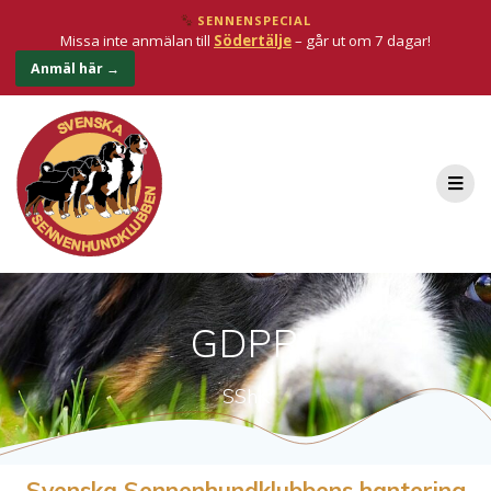
SENNENSPECIAL
Missa inte anmälan till
Södertälje
– går ut om 7 dagar!
Anmäl här →
GDPR
SShK
Svenska Sennenhundklubbens hantering