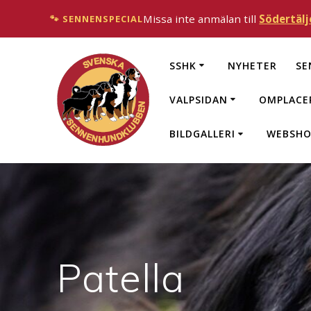
Missa inte anmälan till
Södertälj
🐾 SENNENSPECIAL
SSHK
NYHETER
SE
VALPSIDAN
OMPLACE
BILDGALLERI
WEBSHO
Patella