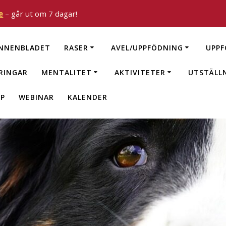
e
– går ut om 7 dagar!
NNENBLADET
RASER
AVEL/UPPFÖDNING
UPPF
RINGAR
MENTALITET
AKTIVITETER
UTSTÄLL
P
WEBINAR
KALENDER