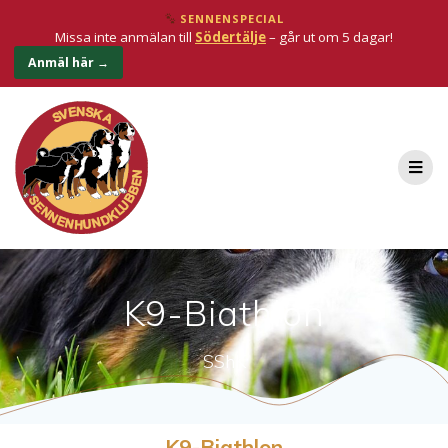
SENNENSPECIAL
Missa inte anmälan till
Södertälje
– går ut om 5 dagar!
Anmäl här →
K9-Biathlon
SShK
K9-Biathlon