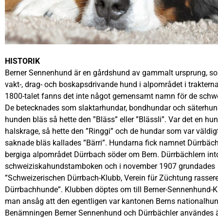
HISTORIK
Berner Sennenhund är en gårdshund av gammalt ursprung, s
vakt-, drag- och boskapsdrivande hund i alpområdet i trakterna
1800-talet fanns det inte något gemensamt namn för de schwe
De betecknades som slaktarhundar, bondhundar och säterhun
hunden bläs så hette den ”Bläss” eller ”Blässli”. Var det en hu
halskrage, så hette den ”Ringgi” och de hundar som var väldi
saknade bläs kallades ”Bärri”. Hundarna fick namnet Dürrbächl
bergiga alpområdet Dürrbach söder om Bern. Dürrbächlern int
schweiziskahundstamboken och i november 1907 grundades
”Schweizerischen Dürrbach-Klubb, Verein für Züchtung rassere
Dürrbachhunde”. Klubben döptes om till Berner-Sennenhund-K
man ansåg att den egentligen var kantonen Berns nationalhun
Benämningen Berner Sennenhund och Dürrbächler användes ä