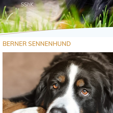
SShK
BERNER SENNENHUND