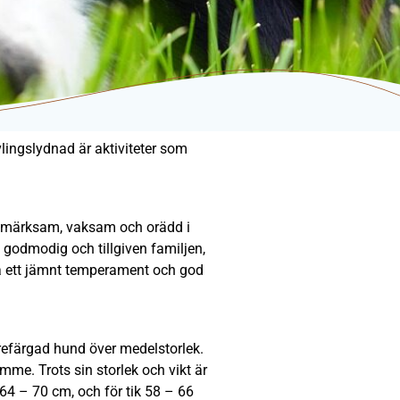
ingslydnad är aktiviteter som
ppmärksam, vaksam och orädd i
a godmodig och tillgiven familjen,
a ett jämnt temperament och god
refärgad hund över medelstorlek.
me. Trots sin storlek och vikt är
 64 – 70 cm, och för tik 58 – 66