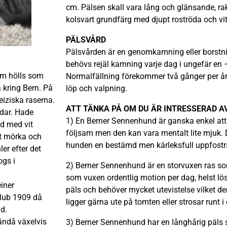
cm. Pälsen skall vara lång och glänsande, rak
kolsvart grundfärg med djupt roströda och vi
PÄLSVÅRD
Pälsvården är en genomkamning eller borstnin
behövs rejäl kamning varje dag i ungefär en
om hölls som
Normalfällning förekommer två gånger per å
 kring Bern. På
löp och valpning.
iziska raserna.
ATT TÄNKA PÅ OM DU ÄR INTRESSERAD A
dar. Hade
1) En Berner Sennenhund är ganska enkel att
nd med vit
följsam men den kan vara mentalt lite mjuk. D
gt mörka och
hunden en bestämd men kärleksfull uppfostr
er efter det
ogs i
2) Berner Sennenhund är en storvuxen ras s
som vuxen ordentlig motion per dag, helst lös
iner
päls och behöver mycket utevistelse vilket d
lub 1909 då
ligger gärna ute på tomten eller strosar runt i
d.
ndå växelvis
3) Berner Sennenhund har en långhårig päls so