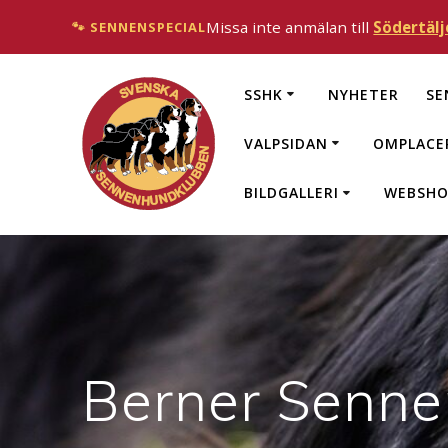
Missa inte anmälan till
Södertälj
🐾 SENNENSPECIAL
SSHK
NYHETER
SE
VALPSIDAN
OMPLACE
BILDGALLERI
WEBSHO
Berner Senn