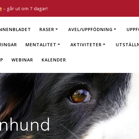
e
– går ut om 7 dagar!
NNENBLADET
RASER
AVEL/UPPFÖDNING
UPPF
RINGAR
MENTALITET
AKTIVITETER
UTSTÄLL
P
WEBINAR
KALENDER
enhund