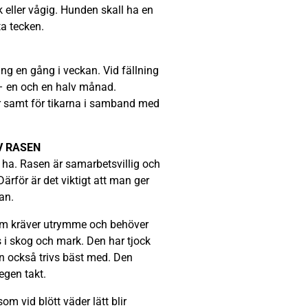
 eller vågig. Hunden skall ha en
ta tecken.
g en gång i veckan. Vid fällning
 – en och en halv månad.
r samt för tikarna i samband med
V RASEN
 ha. Rasen är samarbetsvillig och
ärför är det viktigt att man ger
an.
om kräver utrymme och behöver
 i skog och mark. Den har tjock
en också trivs bäst med. Den
 egen takt.
m vid blött väder lätt blir