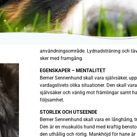
användningsområde. Lydnadsträning och tävl
sker med framgång.
EGENSKAPER – MENTALITET
Berner Sennenhund skall vara självsäker, u
vardagslivets olika situationer. Den skall var
självsäker och vänlig mot främlingar samt h
följsamhet.
STORLEK OCH UTSEENDE
Berner Sennenhund skall vara en långhårig, t
Den är en muskulös hund med kraftig benstom
den uthållig och rörlig. Mankhöjd för hane är