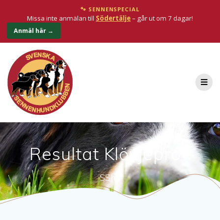
🐾 SENNENSPECIAL
Missa inte anmälan till
Södertälje
– går ut om 7 dagar!
Anmäl här →
Resultat Klövjeprov
SShK