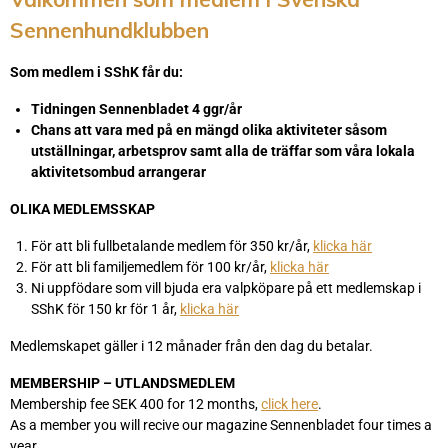
Sennenhundklubben
Som medlem i SShK får du:
Tidningen Sennenbladet 4 ggr/år
Chans att vara med på en mängd olika aktiviteter såsom
utställningar, arbetsprov samt alla de träffar som våra lokala
aktivitetsombud arrangerar
OLIKA MEDLEMSSKAP
För att bli fullbetalande medlem för 350 kr/år,
klicka här
För att bli familjemedlem för 100 kr/år,
klicka här
Ni uppfödare som vill bjuda era valpköpare på ett medlemskap i
SShK för 150 kr för 1 år,
klicka här
Medlemskapet gäller i 12 månader från den dag du betalar.
MEMBERSHIP – UTLANDSMEDLEM
Membership fee SEK 400 for 12 months,
click here
.
As a member you will recive our magazine Sennenbladet four times a
year.