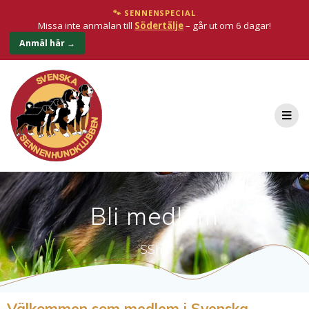
🐾 SENNENSPECIAL
Missa inte anmälan till
Södertälje
– går ut om 6 dagar!
Anmäl här →
Bli medlem
SShK
Välkommen som medlem i Svenska