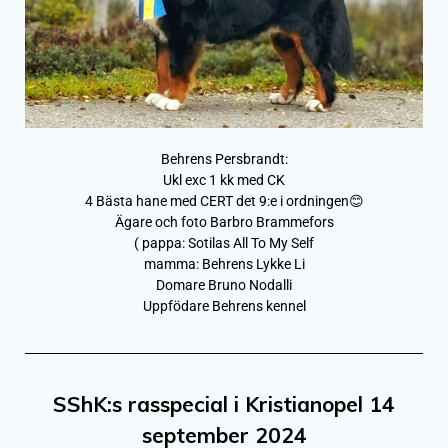
Behrens Persbrandt:
Ukl exc 1 kk med CK
4 Bästa hane med CERT det 9:e i ordningen😊
Ägare och foto Barbro Brammefors
( pappa: Sotilas All To My Self
mamma: Behrens Lykke Li
Domare Bruno Nodalli
Uppfödare Behrens kennel
SShK:s rasspecial i Kristianopel 14
september 2024