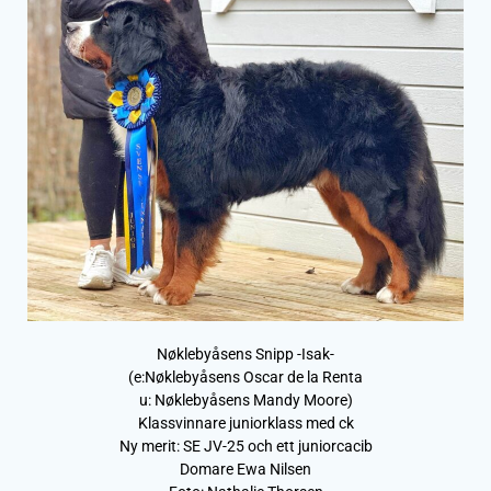
Nøklebyåsens Snipp -Isak-
(e:Nøklebyåsens Oscar de la Renta
u: Nøklebyåsens Mandy Moore)
Klassvinnare juniorklass med ck
Ny merit: SE JV-25 och ett juniorcacib
Domare Ewa Nilsen