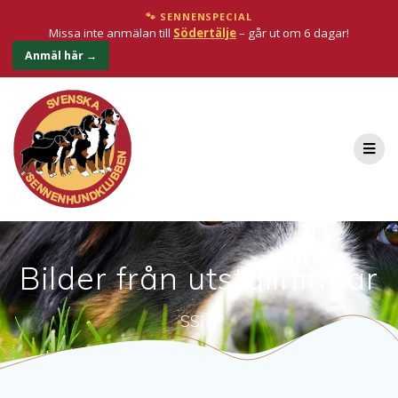
🐾 SENNENSPECIAL
Missa inte anmälan till
Södertälje
– går ut om 6 dagar!
Anmäl här →
Bilder från utställningar
SShK