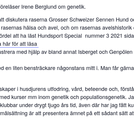
öreläser Irene Berglund om genetik.
att diskutera raserna Grosser Schweizer Sennen Hund o
 rasernas hälsa och avel, och om rasernas avelshistorik
fördel att ha läst Hundsport Special nummer 3 2021 si
a här för att läsa
ustrera med hjälp av bland annat Isberget och Genpölen 
 en liten bensträckare någonstans mitt i. Man får gärna 
per i husdjurens utfodring, vård, beteende och, förstås
ed kurser mm inom genetik och populationsgenetik. Jag h
klubbar under drygt tjugo års tid, även där har jag fått 
ålsättning är att presentera ämnet på ett sådant sätt att 