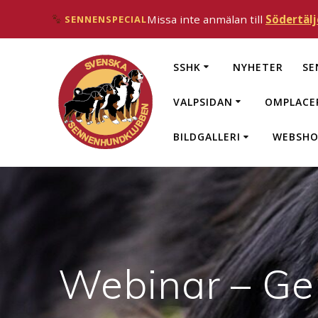
Missa inte anmälan till
Södertälj
SENNENSPECIAL
Hoppa
till
SSHK
NYHETER
SE
innehåll
VALPSIDAN
OMPLACE
BILDGALLERI
WEBSHO
Webinar – Gen