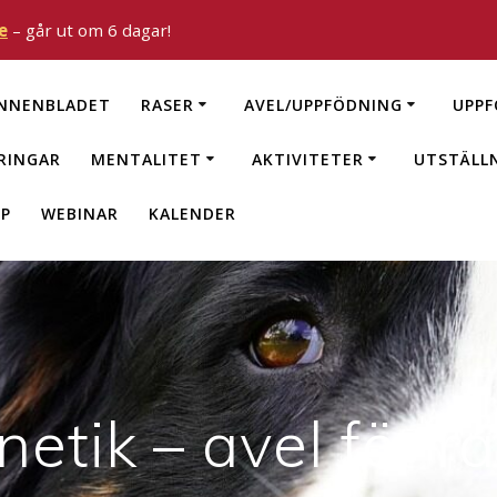
e
– går ut om 6 dagar!
NNENBLADET
RASER
AVEL/UPPFÖDNING
UPPF
RINGAR
MENTALITET
AKTIVITETER
UTSTÄLL
P
WEBINAR
KALENDER
etik – avel för r