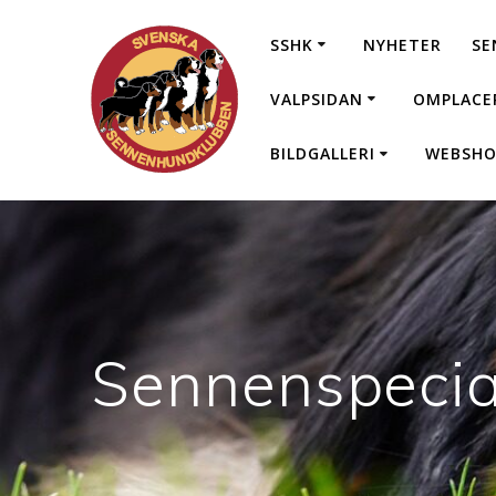
Hoppa
till
SSHK
NYHETER
SE
innehåll
VALPSIDAN
OMPLACE
BILDGALLERI
WEBSHO
Sennenspecial