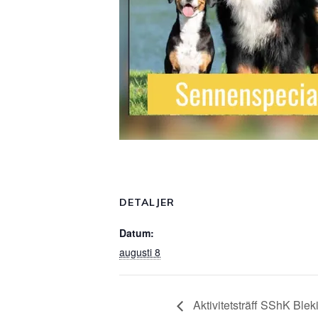
DETALJER
Datum:
augusti 8
Aktivitetsträff SShK Blek