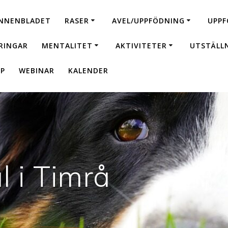
NNENBLADET
RASER
AVEL/UPPFÖDNING
UPPF
RINGAR
MENTALITET
AKTIVITETER
UTSTÄLL
P
WEBINAR
KALENDER
 i Timrå