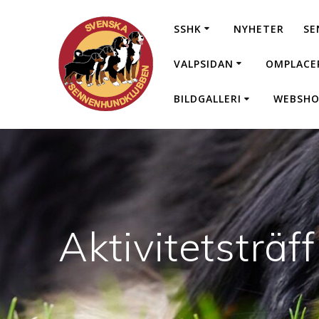
Hoppa
till
SSHK
NYHETER
SE
innehåll
VALPSIDAN
OMPLACE
BILDGALLERI
WEBSHO
Aktivitetsträ