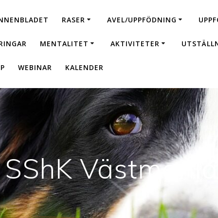
NNENBLADET
RASER
AVEL/UPPFÖDNING
UPPF
RINGAR
MENTALITET
AKTIVITETER
UTSTÄLL
P
WEBINAR
KALENDER
ff SShK Västmanl