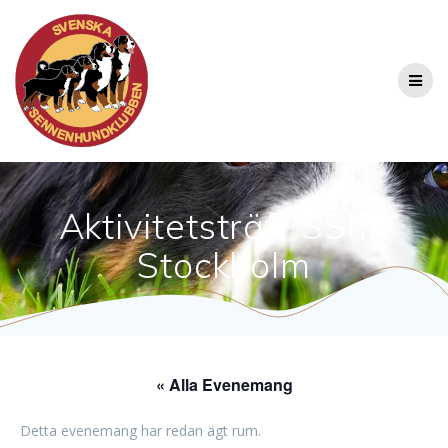
Hoppa
till
innehåll
Aktivitetsträff SShK
Stockholm
« Alla Evenemang
Detta evenemang har redan ägt rum.