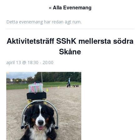
« Alla Evenemang
Detta evenemang har redan ägt rum.
Aktivitetsträff SShK mellersta södra
Skåne
april 13 @ 18:30
-
20:00