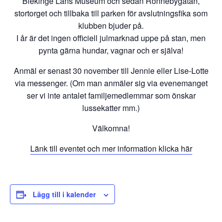
Blekinge Läns Museum och sedan Ronnebygatan,
stortorget och tillbaka till parken för avslutningsfika som
klubben bjuder på.
I år är det ingen officiell julmarknad uppe på stan, men
pynta gärna hundar, vagnar och er själva!
Anmäl er senast 30 november till Jennie eller Lise-Lotte
via messenger. (Om man anmäler sig via evenemanget
ser vi inte antalet familjemedlemmar som önskar
lussekatter mm.)
Välkomna!
Länk till eventet och mer information klicka här
Lägg till i kalender