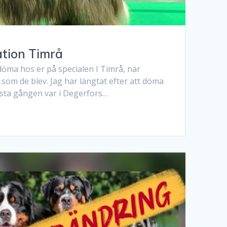
tion Timrå
döma hos er på specialen I Timrå, när
som de blev. Jag har längtat efter att döma
rsta gången var i Degerfors…