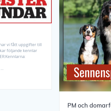
tt uppgifter till
ar följande kennlar
R:Kennlarna:
 …
PM och domarf