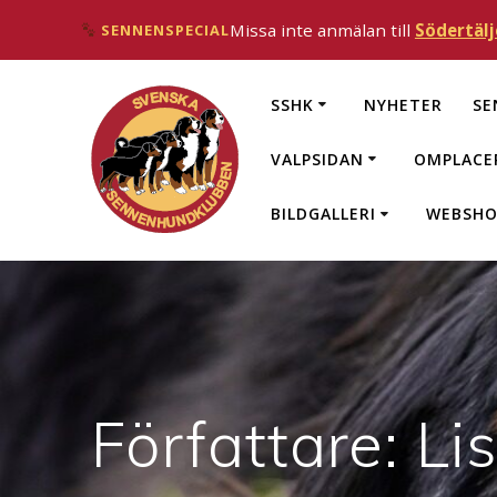
Missa inte anmälan till
Södertälj
SENNENSPECIAL
Hoppa
till
SSHK
NYHETER
SE
innehåll
VALPSIDAN
OMPLACE
BILDGALLERI
WEBSHO
Författare:
Li