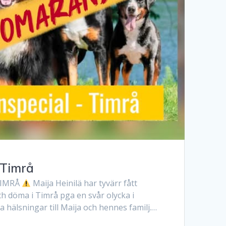
Timrå
TIMRÅ
Maija Heinilä har tyvärr fått
h döma i Timrå pga en svår olycka i
a hälsningar till Maija och hennes familj.…