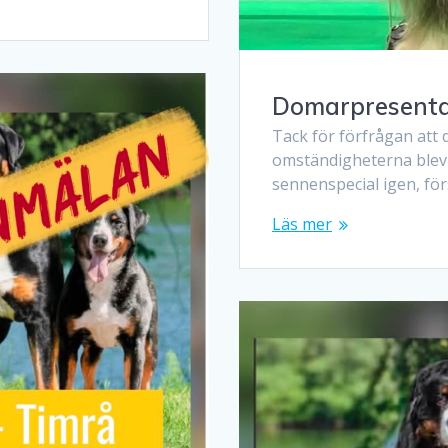
Domarpresenta
Tack för förfrågan att 
omständigheterna blev 
sennenspecial igen, fö
Läs mer