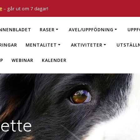
e
– går ut om 7 dagar!
NNENBLADET
RASER
AVEL/UPPFÖDNING
UPPF
RINGAR
MENTALITET
AKTIVITETER
UTSTÄLL
P
WEBINAR
KALENDER
sette