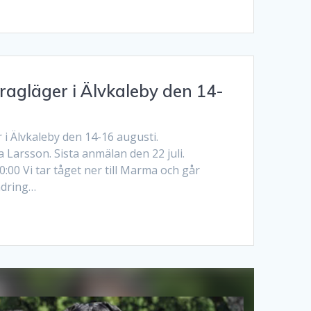
agläger i Älvkaleby den 14-
i Älvkaleby den 14-16 augusti.
 Larsson. Sista anmälan den 22 juli.
00 Vi tar tåget ner till Marma och går
ndring…