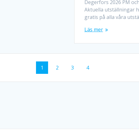
Degerfors 2026 PM och
Aktuella utställningar 
gratis på alla våra uts
Läs mer
Sida
1
Sida
2
Sida
3
Sida
4