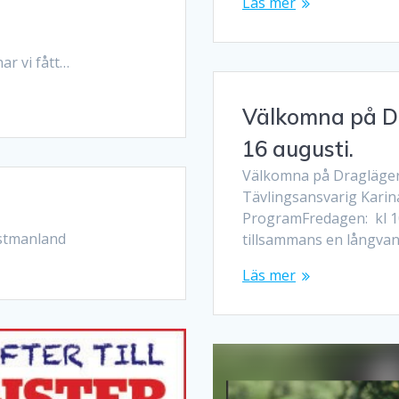
Läs mer
 fått…
Välkomna på Dr
16 augusti.
Välkomna på Dragläger 
Tävlingsansvarig Karina
ProgramFredagen: kl 10:
stmanland
tillsammans en långva
Läs mer