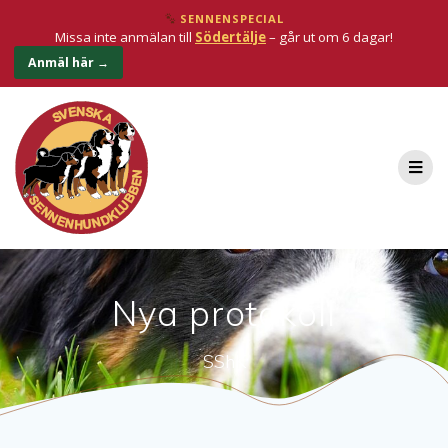
SENNENSPECIAL
Missa inte anmälan till
Södertälje
– går ut om 6 dagar!
Anmäl här →
Nya protokoll
SShK