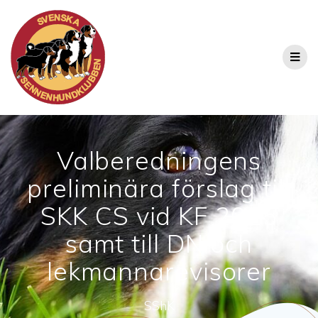
Valberedningens
preliminära förslag till
SKK CS vid KF 2025
samt till DN och
lekmannarevisorer
SShK