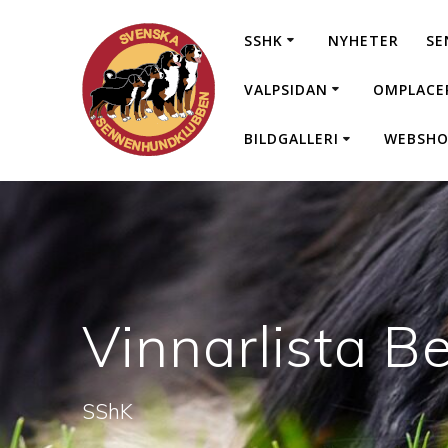
SSHK
NYHETER
SE
VALPSIDAN
OMPLACE
BILDGALLERI
WEBSHO
Vinnarlista B
SShK