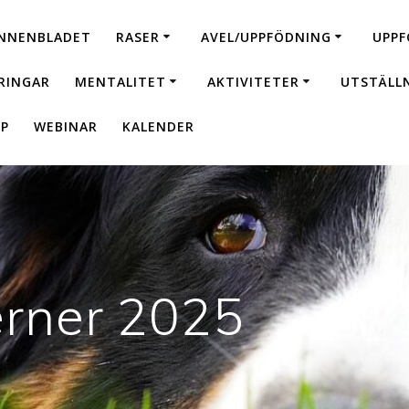
NNENBLADET
RASER
AVEL/UPPFÖDNING
UPPF
RINGAR
MENTALITET
AKTIVITETER
UTSTÄLL
P
WEBINAR
KALENDER
erner 2025